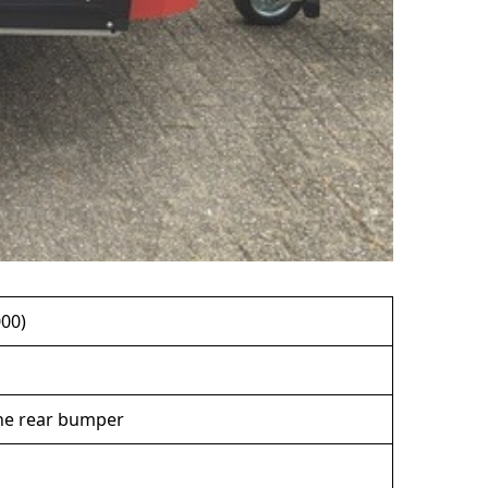
000)
the rear bumper