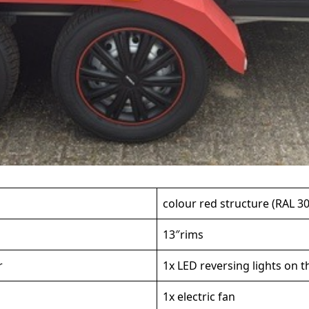
colour red structure (RAL 3
13″rims
r
1x LED reversing lights on 
1x electric fan