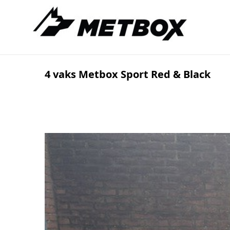
Doorgaan
Metbox BeNeLux
+31 6 517 416 71
naar
inhoud
4 vaks Metbox Sport Red & Black