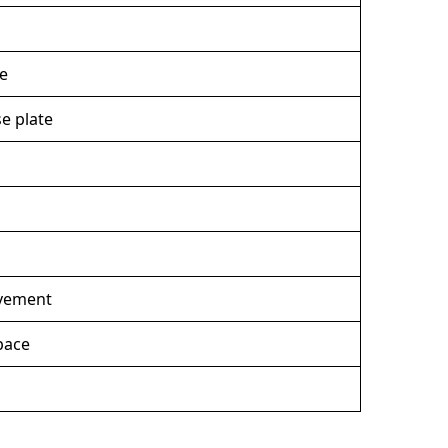
ce
se plate
ovement
pace