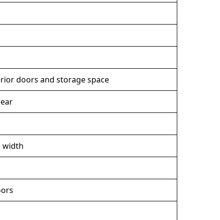
terior doors and storage space
rear
e width
oors